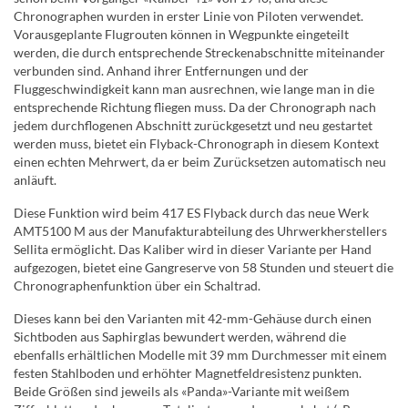
Chronographen wurden in erster Linie von Piloten verwendet.
Vorausgeplante Flugrouten können in Wegpunkte eingeteilt
werden, die durch entsprechende Streckenabschnitte miteinander
verbunden sind. Anhand ihrer Entfernungen und der
Fluggeschwindigkeit kann man ausrechnen, wie lange man in die
entsprechende Richtung fliegen muss. Da der Chronograph nach
jedem durchflogenen Abschnitt zurückgesetzt und neu gestartet
werden muss, bietet ein Flyback-Chronograph in diesem Kontext
einen echten Mehrwert, da er beim Zurücksetzen automatisch neu
anläuft.
Diese Funktion wird beim 417 ES Flyback durch das neue Werk
AMT5100 M aus der Manufakturabteilung des Uhrwerkherstellers
Sellita ermöglicht. Das Kaliber wird in dieser Variante per Hand
aufgezogen, bietet eine Gangreserve von 58 Stunden und steuert die
Chronographenfunktion über ein Schaltrad.
Dieses kann bei den Varianten mit 42-mm-Gehäuse durch einen
Sichtboden aus Saphirglas bewundert werden, während die
ebenfalls erhältlichen Modelle mit 39 mm Durchmesser mit einem
festen Stahlboden und erhöhter Magnetfeldresistenz punkten.
Beide Größen sind jeweils als «Panda»-Variante mit weißem