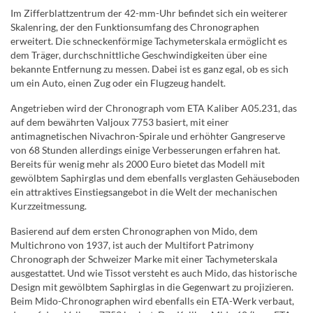
Im Zifferblattzentrum der 42-mm-Uhr befindet sich ein weiterer
Skalenring, der den Funktionsumfang des Chronographen
erweitert. Die schneckenförmige Tachymeterskala ermöglicht es
dem Träger, durchschnittliche Geschwindigkeiten über eine
bekannte Entfernung zu messen. Dabei ist es ganz egal, ob es sich
um ein Auto, einen Zug oder ein Flugzeug handelt.
Angetrieben wird der Chronograph vom ETA Kaliber A05.231, das
auf dem bewährten Valjoux 7753 basiert, mit einer
antimagnetischen Nivachron-Spirale und erhöhter Gangreserve
von 68 Stunden allerdings einige Verbesserungen erfahren hat.
Bereits für wenig mehr als 2000 Euro bietet das Modell mit
gewölbtem Saphirglas und dem ebenfalls verglasten Gehäuseboden
ein attraktives Einstiegsangebot in die Welt der mechanischen
Kurzzeitmessung.
Basierend auf dem ersten Chronographen von Mido, dem
Multichrono von 1937, ist auch der Multifort Patrimony
Chronograph der Schweizer Marke mit einer Tachymeterskala
ausgestattet. Und wie Tissot versteht es auch Mido, das historische
Design mit gewölbtem Saphirglas in die Gegenwart zu projizieren.
Beim Mido-Chronographen wird ebenfalls ein ETA-Werk verbaut,