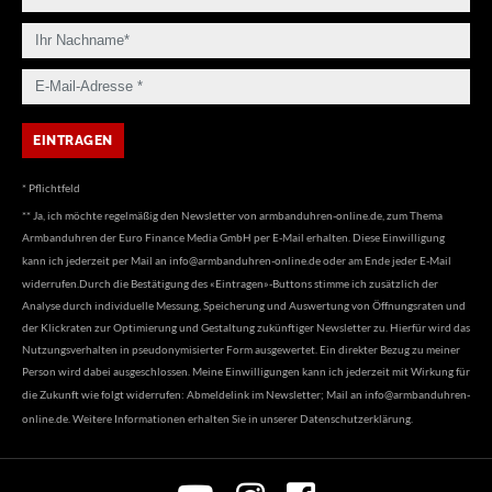
* Pflichtfeld
** Ja, ich möchte regelmäßig den Newsletter von armbanduhren-online.de, zum Thema
Armbanduhren der Euro Finance Media GmbH per E-Mail erhalten. Diese Einwilligung
kann ich jederzeit per Mail an
info@armbanduhren-online.de
oder am Ende jeder E-Mail
widerrufen.Durch die Bestätigung des «Eintragen»-Buttons stimme ich zusätzlich der
Analyse durch individuelle Messung, Speicherung und Auswertung von Öffnungsraten und
der Klickraten zur Optimierung und Gestaltung zukünftiger Newsletter zu. Hierfür wird das
Nutzungsverhalten in pseudonymisierter Form ausgewertet. Ein direkter Bezug zu meiner
Person wird dabei ausgeschlossen. Meine Einwilligungen kann ich jederzeit mit Wirkung für
die Zukunft wie folgt widerrufen: Abmeldelink im Newsletter; Mail an
info@armbanduhren-
online.de
. Weitere Informationen erhalten Sie in unserer
Datenschutzerklärung
.