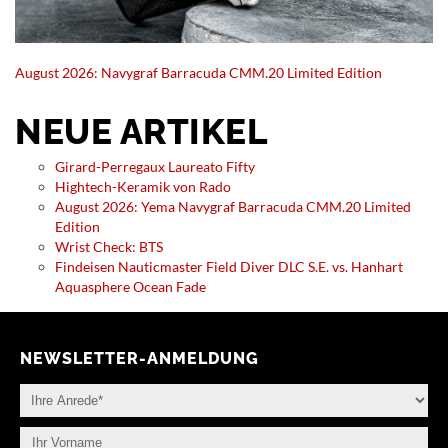
August 2026: Navygraf Barracuda CMM.20 Limited Edition
NEUE ARTIKEL
Girard-Perregaux Laureato Fifty
Hightech-Keramik von Rado
August 2026: Yema Navygraf Barracuda CMM.20 Limited
Edition
Wrist Check: BTS
Findeisen Nauticmaster Field Diver DLC S.E. vs. Hanhart
Aquasphere Ocean Fade
NEWSLETTER-ANMELDUNG