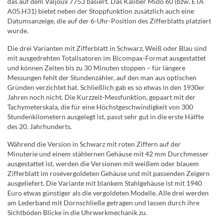
das auf dem Valjoux 7753 basiert. Das Kaliber Mido 60 (bzw. ETA
A05.H31) bietet neben der Stoppfunktion zusätzlich auch eine
Datumsanzeige, die auf der 6-Uhr-Position des Zifferblatts platziert
wurde.
Die drei Varianten mit Zifferblatt in Schwarz, Weiß oder Blau sind
mit ausgedrehten Totalisatoren im Bicompax-Format ausgestattet
und können Zeiten bis zu 30 Minuten stoppen – für längere
Messungen fehlt der Stundenzähler, auf den man aus optischen
Gründen verzichtet hat. Schließlich gab es so etwas in den 1930er
Jahren noch nicht. Die Kurzzeit-Messfunktion, gepaart mit der
Tachymeterskala, die für eine Höchstgeschwindigkeit von 300
Stundenkilometern ausgelegt ist, passt sehr gut in die erste Hälfte
des 20. Jahrhunderts.
Während die Version in Schwarz mit roten Ziffern auf der
Minuterie und einem stählernen Gehäuse mit 42 mm Durchmesser
ausgestattet ist, werden die Versionen mit weißem oder blauem
Zifferblatt im rosévergoldeten Gehäuse und mit passenden Zeigern
ausgeliefert. Die Variante mit blankem Stahlgehäuse ist mit 1940
Euro etwas günstiger als die vergoldeten Modelle. Alle drei werden
am Lederband mit Dornschließe getragen und lassen durch ihre
Sichtböden Blicke in die Uhrwerkmechanik zu.