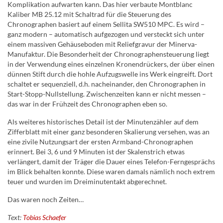
Komplikation aufwarten kann. Das hier verbaute Montblanc
Kaliber MB 25.12 mit Schaltrad für die Steuerung des
Chronographen basiert auf einem Sellita SW510 MPC. Es wird –
ganz modern – automatisch aufgezogen und versteckt sich unter
einem massiven Gehäuseboden mit Reliefgravur der Minerva-
Manufaktur. Die Besonderheit der Chronographensteuerung liegt
in der Verwendung eines einzelnen Kronendrückers, der über einen
dünnen Stift durch die hohle Aufzugswelle ins Werk eingreift. Dort
schaltet er sequenziell, d.h. nacheinander, den Chronographen in
Start-Stopp-Nullstellung. Zwischenzeiten kann er nicht messen –
das war in der Frühzeit des Chronographen eben so.
Als weiteres historisches Detail ist der Minutenzähler auf dem
Zifferblatt mit einer ganz besonderen Skalierung versehen, was an
eine zivile Nutzungsart der ersten Armband-Chronographen
erinnert. Bei 3, 6 und 9 Minuten ist der Skalenstrich etwas
verlängert, damit der Träger die Dauer eines Telefon-Ferngesprächs
im Blick behalten konnte. Diese waren damals nämlich noch extrem
teuer und wurden im Dreiminutentakt abgerechnet.
Das waren noch Zeiten…
Text:
Tobias Schaefer