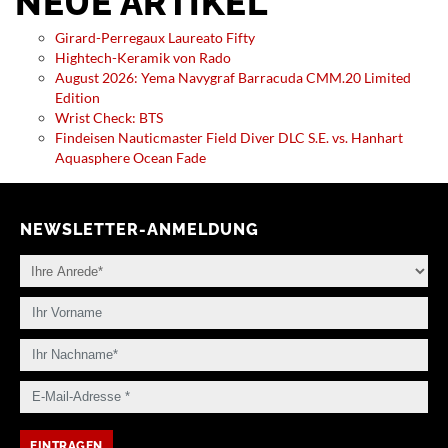
NEUE ARTIKEL
Girard-Perregaux Laureato Fifty
Hightech-Keramik von Rado
August 2026: Yema Navygraf Barracuda CMM.20 Limited
Edition
Wrist Check: BTS
Findeisen Nauticmaster Field Diver DLC S.E. vs. Hanhart
Aquasphere Ocean Fade
NEWSLETTER-ANMELDUNG