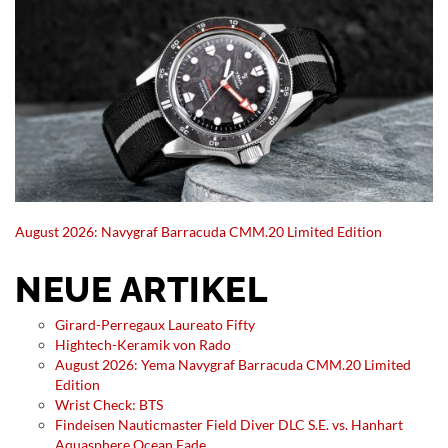
August 2026: Navygraf Barracuda CMM.20 Limited Edition
NEUE ARTIKEL
Girard-Perregaux Laureato Fifty
Hightech-Keramik von Rado
August 2026: Yema Navygraf Barracuda CMM.20 Limited
Edition
Wrist Check: BTS
Findeisen Nauticmaster Field Diver DLC S.E. vs. Hanhart
Aquasphere Ocean Fade