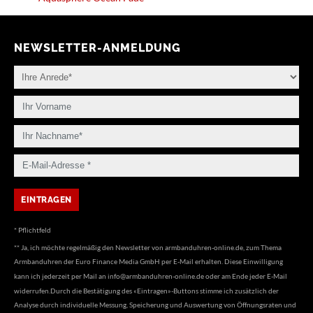
NEWSLETTER-ANMELDUNG
* Pflichtfeld
** Ja, ich möchte regelmäßig den Newsletter von armbanduhren-online.de, zum Thema
Armbanduhren der Euro Finance Media GmbH per E-Mail erhalten. Diese Einwilligung
kann ich jederzeit per Mail an
info@armbanduhren-online.de
oder am Ende jeder E-Mail
widerrufen.Durch die Bestätigung des «Eintragen»-Buttons stimme ich zusätzlich der
Analyse durch individuelle Messung, Speicherung und Auswertung von Öffnungsraten und