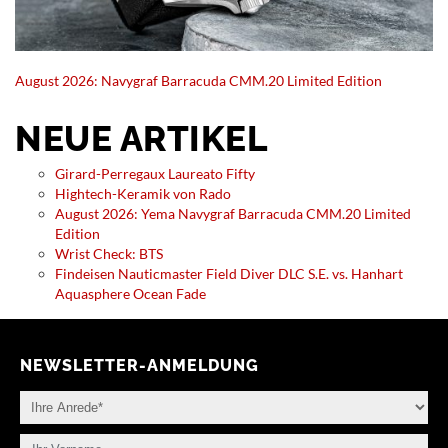
August 2026: Navygraf Barracuda CMM.20 Limited Edition
NEUE ARTIKEL
Girard-Perregaux Laureato Fifty
Hightech-Keramik von Rado
August 2026: Yema Navygraf Barracuda CMM.20 Limited
Edition
Wrist Check: BTS
Findeisen Nauticmaster Field Diver DLC S.E. vs. Hanhart
Aquasphere Ocean Fade
NEWSLETTER-ANMELDUNG