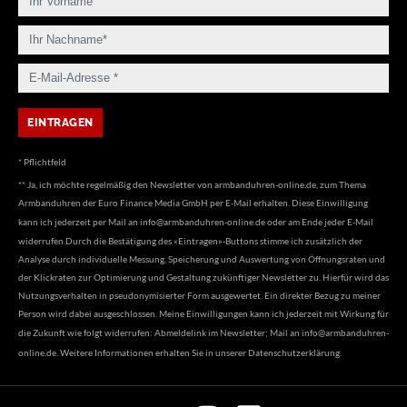
* Pflichtfeld
** Ja, ich möchte regelmäßig den Newsletter von armbanduhren-online.de, zum Thema
Armbanduhren der Euro Finance Media GmbH per E-Mail erhalten. Diese Einwilligung
kann ich jederzeit per Mail an
info@armbanduhren-online.de
oder am Ende jeder E-Mail
widerrufen.Durch die Bestätigung des «Eintragen»-Buttons stimme ich zusätzlich der
Analyse durch individuelle Messung, Speicherung und Auswertung von Öffnungsraten und
der Klickraten zur Optimierung und Gestaltung zukünftiger Newsletter zu. Hierfür wird das
Nutzungsverhalten in pseudonymisierter Form ausgewertet. Ein direkter Bezug zu meiner
Person wird dabei ausgeschlossen. Meine Einwilligungen kann ich jederzeit mit Wirkung für
die Zukunft wie folgt widerrufen: Abmeldelink im Newsletter; Mail an
info@armbanduhren-
online.de
. Weitere Informationen erhalten Sie in unserer
Datenschutzerklärung
.