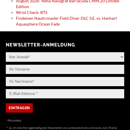
August 2026: Yema Navygraf Barracuda CMM.20 Limited
Edition
Wrist Check: BTS
Findeisen Nauticmaster Field Diver DLC S.E. vs. Hanhart
Aquasphere Ocean Fade
NEWSLETTER-ANMELDUNG
* Pflichtfeld
** Ja, ich möchte regelmäßig den Newsletter von armbanduhren-online.de, zum Thema