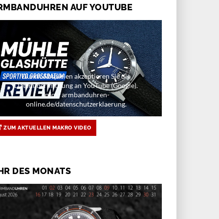
RMBANDUHREN AUF YOUTUBE
Durch Abspielen akzeptieren Sie die
Datenübermittlung an YouTube (Google).
Infos: armbanduhren-
online.de/datenschutzerklaerung.
ZUM AKTUELLEN MAKRO VIDEO
HR DES MONATS