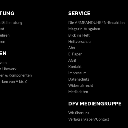
TUNG
SERVICE
d Stilberatung
Die ARMBANDUHREN-Redaktion
ent
Magazin-Ausgaben
uhren
Blick ins Heft
hen
Heftvorschau
Abo
EN
E-Paper
AGB
ssen
Kontakt
s Uhrwerk
Impressum
lien & Komponenten
Datenschutz
ken von A bis Z
Widerrufsrecht
Mediadaten
DFV MEDIENGRUPPE
Wir über uns
Verlagsangaben/Contact