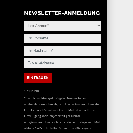
NEWSLETTER-ANMELDUNG
* Pflichtfeld
** Ja, ich möchte regelmäßig den Newsletter von
armbanduhren-online.de, zum Thema Armbanduhren der
Euro Finance Media GmbH per E-Mail erhalten. Diese
Einwilligung kann ich jederzeit per Mail an
info@armbanduhren-online.de
oder am Ende jeder E-Mail
widerrufen.Durch die Bestätigung des «Eintragen»-