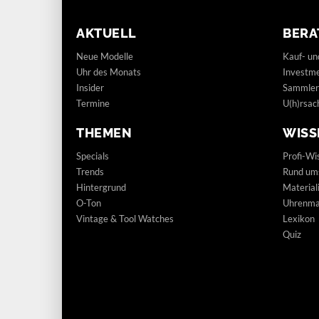
AKTUELL
BERA
Neue Modelle
Kauf- un
Uhr des Monats
Investm
Insider
Sammler
Termine
U(h)rsac
THEMEN
WISS
Specials
Profi-Wi
Trends
Rund um
Hintergrund
Materia
O-Ton
Uhrenmar
Vintage & Tool Watches
Lexikon
Quiz