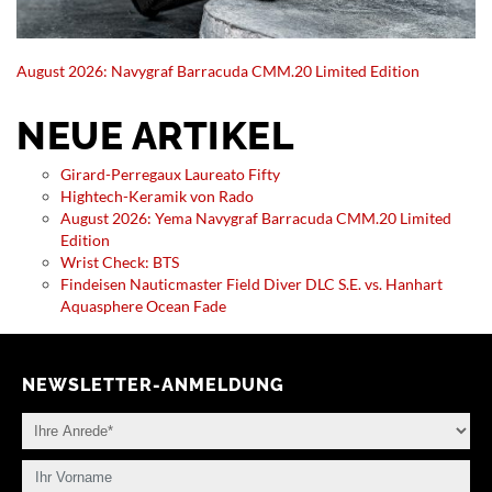
August 2026: Navygraf Barracuda CMM.20 Limited Edition
NEUE ARTIKEL
Girard-Perregaux Laureato Fifty
Hightech-Keramik von Rado
August 2026: Yema Navygraf Barracuda CMM.20 Limited
Edition
Wrist Check: BTS
Findeisen Nauticmaster Field Diver DLC S.E. vs. Hanhart
Aquasphere Ocean Fade
NEWSLETTER-ANMELDUNG