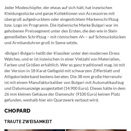
Jeder Modeschöpfer, der etwas auf sich hält, hat inzwischen
Kleidungsstücke und ganze Kollektionen von Accessoires mit
übergroß aufgedrucktem oder eingesticktem Markenschriftzug
bzw. Logo im Programm. Die italienische Marke Bulgari war im
gehobenen Preissegment unter den Ersten, die den wie in Stein
gemeißelten Schriftzug – mit römischem «V» – auf Schmuckstücken
und Armbanduhren groß in Szene setzte.
«Bvlgari-Bvlgari» heißt der Klassiker unter den modernen Dress
Watches, und er ist inzwischen in einer Vielzahl von Materialien,
Farben und Größen erhältlich. Wer es ganz traditionell mag, ist mit
der Version in 18 Karat Gelbgold mit schwarzem Zifferblatt und
Alligatorlederband bestens beraten. Die 38 mm große Herrenuhr
ist mit einem Manufakturkaliber von Bulgari mit Automatikaufzug
und Datumsanzeige ausgestattet (14.900 Euro). Dieses hätte in dem
26 mm kleinen Gehäuse der Damenuhr (9100 Euro) keinen Platz
gefunden, weshalb hier ein Quarzwerk verbaut wird.
CHOPARD
TRAUTE ZWEISAMKEIT