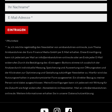
* Pflichtfeld
** Ja, ich möchte regelmäßig den Newsletter von armbanduhren-online.de, zum Thema
Armbanduhren der Euro Finance Media GmbH per E-Mail erhalten. Diese Einwilligung
kann ich jederzeit per Mail an
info@armbanduhren-online.de
oder am Ende jeder E-Mail
widerrufen.Durch die Bestätigung des «Eintragen»-Buttons stimme ich zusätzlich der
Analyse durch individuelle Messung, Speicherung und Auswertung von Öffnungsraten und
der Klickraten zur Optimierung und Gestaltung zukünftiger Newsletter zu. Hierfür wird das
Nutzungsverhalten in pseudonymisierter Form ausgewertet. Ein direkter Bezug zu meiner
Person wird dabei ausgeschlossen. Meine Einwilligungen kann ich jederzeit mit Wirkung für
die Zukunft wie folgt widerrufen: Abmeldelink im Newsletter; Mail an
info@armbanduhren-
online.de
. Weitere Informationen erhalten Sie in unserer
Datenschutzerklärung
.