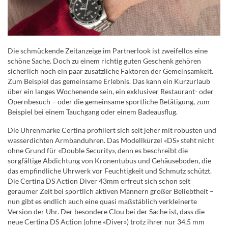
Die schmückende Zeitanzeige im Partnerlook ist zweifellos eine
schöne Sache. Doch zu einem richtig guten Geschenk gehören
sicherlich noch ein paar zusätzliche Faktoren der Gemeinsamkeit.
Zum Beispiel das gemeinsame Erlebnis. Das kann ein Kurzurlaub
über ein langes Wochenende sein, ein exklusiver Restaurant- oder
Opernbesuch – oder die gemeinsame sportliche Betätigung, zum
Beispiel bei einem Tauchgang oder einem Badeausflug.
Die Uhrenmarke Certina profiliert sich seit jeher mit robusten und
wasserdichten Armbanduhren. Das Modellkürzel «DS» steht nicht
ohne Grund für «Double Security», denn es beschreibt die
sorgfältige Abdichtung von Kronentubus und Gehäuseboden, die
das empfindliche Uhrwerk vor Feuchtigkeit und Schmutz schützt.
Die Certina DS Action Diver 43mm erfreut sich schon seit
geraumer Zeit bei sportlich aktiven Männern großer Beliebtheit –
nun gibt es endlich auch eine quasi maßstäblich verkleinerte
Version der Uhr. Der besondere Clou bei der Sache ist, dass die
neue Certina DS Action (ohne «Diver») trotz ihrer nur 34,5 mm