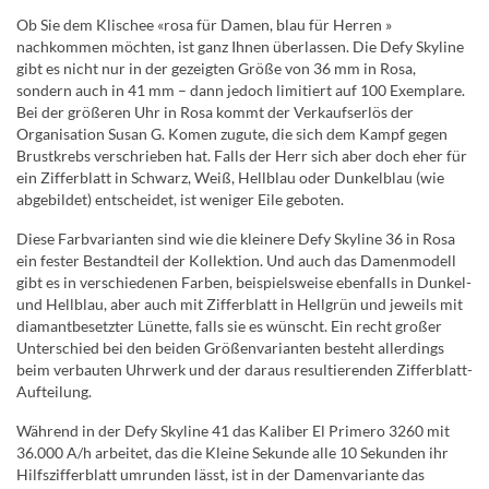
Ob Sie dem Klischee «rosa für Damen, blau für Herren »
nachkommen möchten, ist ganz Ihnen überlassen. Die Defy Skyline
gibt es nicht nur in der gezeigten Größe von 36 mm in Rosa,
sondern auch in 41 mm – dann jedoch limitiert auf 100 Exemplare.
Bei der größeren Uhr in Rosa kommt der Verkaufserlös der
Organisation Susan G. Komen zugute, die sich dem Kampf gegen
Brustkrebs verschrieben hat. Falls der Herr sich aber doch eher für
ein Zifferblatt in Schwarz, Weiß, Hellblau oder Dunkelblau (wie
abgebildet) entscheidet, ist weniger Eile geboten.
Diese Farbvarianten sind wie die kleinere Defy Skyline 36 in Rosa
ein fester Bestandteil der Kollektion. Und auch das Damenmodell
gibt es in verschiedenen Farben, beispielsweise ebenfalls in Dunkel-
und Hellblau, aber auch mit Zifferblatt in Hellgrün und jeweils mit
diamantbesetzter Lünette, falls sie es wünscht. Ein recht großer
Unterschied bei den beiden Größenvarianten besteht allerdings
beim verbauten Uhrwerk und der daraus resultierenden Zifferblatt-
Aufteilung.
Während in der Defy Skyline 41 das Kaliber El Primero 3260 mit
36.000 A/h arbeitet, das die Kleine Sekunde alle 10 Sekunden ihr
Hilfszifferblatt umrunden lässt, ist in der Damenvariante das