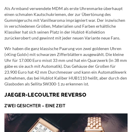
Als Armband verwendete MDM als erste Uhrenmarke überhaupt
einen schmalen Kautschukriemen, der zur Übertönung des
Gummigeruchs mit Vanillearoma imprägniert war. Der inzwischen
in verschiedenen Größen, Materialien und Farben erhältliche
Klassiker hat sich seinen Platz in der Hublot-Kollektion
zurückerobert und gewinnt mit jeder neuen Variante neue Fans.
Wir haben die ganz klassische Paarung von zwei goldenen Uhren
(«King Gold») mit schwarzen Zifferblättern ausgewählt. Die kleine
Uhr für 17.000 Euro misst 33 mm und hat ein Quarzwerk (in 38 mm
gäbe es sie auch mit Automatik). Das Gehäuse der Großen für
23.900 Euro hat 42 mm Durchmesser und kann ein Automatikwerk
aufnehmen, das bei Hublot Kaliber HUB1110 heißt, aber durch den
Glasboden als Sellita SW300-1 zu erkennen ist.
JAEGER-LECOULTRE REVERSO
ZWEI GESICHTER – EINE ZEIT