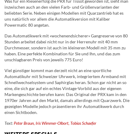
Was für ein Riesenerfolg die PRX für Tissot geworden ist, sieht man
inzwischen auch an den vielen Farb- und Größenvarianten der
beliebten Serie. Neben einigen Modellen mit Quarzantrieb hat es
uns natürlich vor allem die Automatikversion mit Kaliber
Powermatic 80 angetan.
Das Automatikwerk mit «wochenendsicherer» Gangreserve von 80
Stunden arbeitet dabei nicht nur in der Herrenuhr mit 40 mm
Durchmesser, sondern ist auch im kleineren Modell mit 35 mm zu
haben. Eine perfekte Kombination für Sie und Ihn, und das zum
unschlagbaren Preis von jeweils 775 Euro!
Viel günstiger kommt man derzeit nicht an eine sportliche
Automatikuhr mit Schweizer Uhrwerk, integriertem Armband mit
Schnellwechselsystem und Saphirglas heran. Schon gar nicht an so
eine, die sich gar auf ein echtes Vintage-Vorbild aus der eigenen
Markengeschichte berufen kann: Das Original der PRX kam in den
1970er Jahren auf den Markt, damals allerdings mit Quarzwerk. Die
gezeigten Modelle jedoch präsentieren ihr Automatikwerk durch
einen Sichtboden.
Text:
Peter Braun, Iris Wimmer-Olbort, Tobias Schaefer