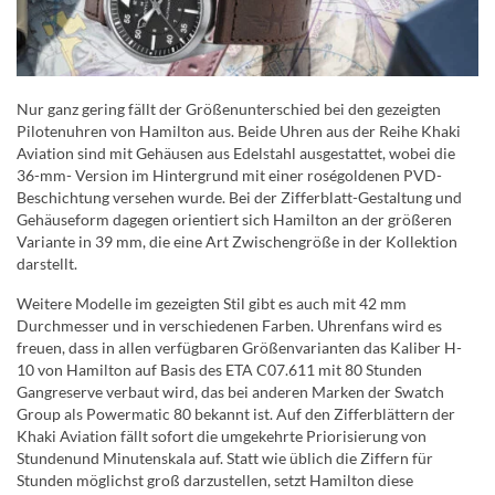
Nur ganz gering fällt der Größenunterschied bei den gezeigten
Pilotenuhren von Hamilton aus. Beide Uhren aus der Reihe Khaki
Aviation sind mit Gehäusen aus Edelstahl ausgestattet, wobei die
36-mm- Version im Hintergrund mit einer roségoldenen PVD-
Beschichtung versehen wurde. Bei der Zifferblatt-Gestaltung und
Gehäuseform dagegen orientiert sich Hamilton an der größeren
Variante in 39 mm, die eine Art Zwischengröße in der Kollektion
darstellt.
Weitere Modelle im gezeigten Stil gibt es auch mit 42 mm
Durchmesser und in verschiedenen Farben. Uhrenfans wird es
freuen, dass in allen verfügbaren Größenvarianten das Kaliber H-
10 von Hamilton auf Basis des ETA C07.611 mit 80 Stunden
Gangreserve verbaut wird, das bei anderen Marken der Swatch
Group als Powermatic 80 bekannt ist. Auf den Zifferblättern der
Khaki Aviation fällt sofort die umgekehrte Priorisierung von
Stundenund Minutenskala auf. Statt wie üblich die Ziffern für
Stunden möglichst groß darzustellen, setzt Hamilton diese