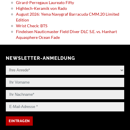
Girard-Perregaux Laureato Fifty
Hightech-Keramik von Rado
August 2026: Yema Navygraf Barracuda CMM.20 Limited
Edition
Wrist Check: BTS
Findeisen Nauticmaster Field Diver DLC S.E. vs. Hanhart
Aquasphere Ocean Fade
NEWSLETTER-ANMELDUNG