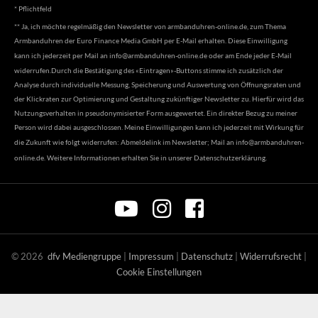
* Pflichtfeld
** Ja, ich möchte regelmäßig den Newsletter von armbanduhren-online.de, zum Thema
Armbanduhren der Euro Finance Media GmbH per E-Mail erhalten. Diese Einwilligung
kann ich jederzeit per Mail an
info@armbanduhren-online.de
oder am Ende jeder E-Mail
widerrufen.Durch die Bestätigung des «Eintragen»-Buttons stimme ich zusätzlich der
Analyse durch individuelle Messung, Speicherung und Auswertung von Öffnungsraten und
der Klickraten zur Optimierung und Gestaltung zukünftiger Newsletter zu. Hierfür wird das
Nutzungsverhalten in pseudonymisierter Form ausgewertet. Ein direkter Bezug zu meiner
Person wird dabei ausgeschlossen. Meine Einwilligungen kann ich jederzeit mit Wirkung für
die Zukunft wie folgt widerrufen: Abmeldelink im Newsletter; Mail an
info@armbanduhren-
online.de
. Weitere Informationen erhalten Sie in unserer
Datenschutzerklärung
.
©
2026
dfv Mediengruppe
|
Impressum
|
Datenschutz
|
Widerrufsrecht
|
Cookie Einstellungen