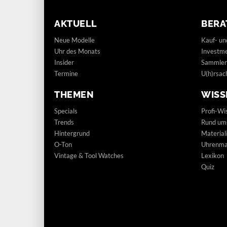
AKTUELL
BERA
Neue Modelle
Kauf- un
Uhr des Monats
Investm
Insider
Sammler
Termine
U(h)rsac
THEMEN
WISS
Specials
Profi-Wi
Trends
Rund um
Hintergrund
Materia
O-Ton
Uhrenmar
Vintage & Tool Watches
Lexikon
Quiz