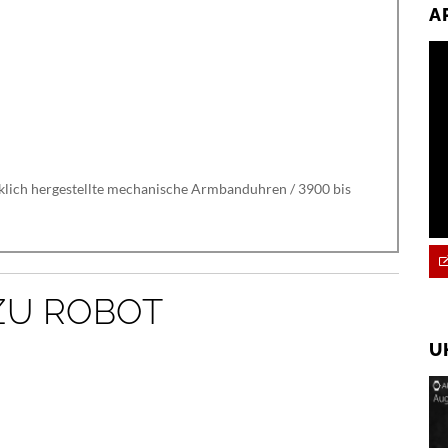
A
rklich hergestellte mechanische Armbanduhren / 3900 bis
ZU ROBOT
U