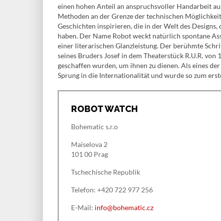
einen hohen Anteil an anspruchsvoller Handarbeit au
Methoden an der Grenze der technischen Möglichkeite
Geschichten inspirieren, die in der Welt des Designs,
haben. Der Name Robot weckt natürlich spontane Asso
einer literarischen Glanzleistung. Der berühmte Schri
seines Bruders Josef in dem Theaterstück R.U.R. von
geschaffen wurden, um ihnen zu dienen. Als eines de
Sprung in die Internationalität und wurde so zum ers
ROBOT WATCH
Bohematic s.r.o
Maiselova 2
101 00 Prag
Tschechische Republik
Telefon: +420 722 977 256
E-Mail:
info@bohematic.cz