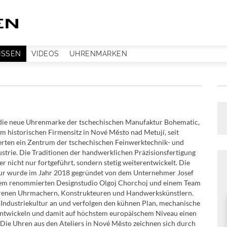
ISSEN
VIDEOS
UHRENMARKEN
 die neue Uhrenmarke der tschechischen Manufaktur Bohematic,
am historischen Firmensitz in Nové Město nad Metují, seit
rten ein Zentrum der tschechischen Feinwerktechnik- und
strie. Die Traditionen der handwerklichen Präzisionsfertigung
r nicht nur fortgeführt, sondern stetig weiterentwickelt. Die
r wurde im Jahr 2018 gegründet von dem Unternehmer Josef
dem renommierten Designstudio Olgoj Chorchoj und einem Team
renen Uhrmachern, Konstrukteuren und Handwerkskünstlern.
 Industriekultur an und verfolgen den kühnen Plan, mechanische
ntwickeln und damit auf höchstem europäischem Niveau einen
. Die Uhren aus den Ateliers in Nové Město zeichnen sich durch