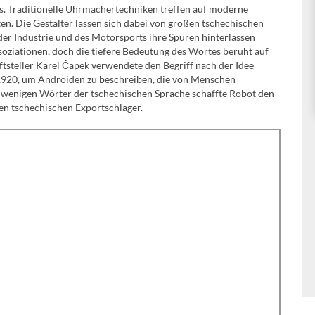
s. Traditionelle Uhrmachertechniken treffen auf moderne
n. Die Gestalter lassen sich dabei von großen tschechischen
 der Industrie und des Motorsports ihre Spuren hinterlassen
ziationen, doch die tiefere Bedeutung des Wortes beruht auf
ftsteller Karel Čapek verwendete den Begriff nach der Idee
 1920, um Androiden zu beschreiben, die von Menschen
r wenigen Wörter der tschechischen Sprache schaffte Robot den
ten tschechischen Exportschlager.