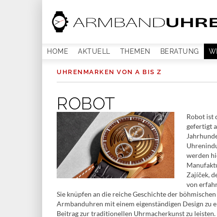
HOME
AKTUELL
THEMEN
BERATUNG
W
UHRENMARKEN VON A BIS Z
ROBOT
Robot ist
gefertigt 
Jahrhunde
Uhrenindu
werden hie
Manufaktu
Zajíček, 
von erfah
Sie knüpfen an die reiche Geschichte der böhmischen
Armbanduhren mit einem eigenständigen Design zu e
Beitrag zur traditionellen Uhrmacherkunst zu leisten