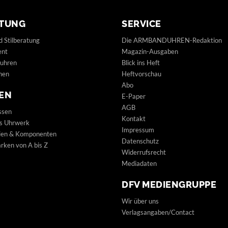
TUNG
SERVICE
d Stilberatung
Die ARMBANDUHREN-Redaktion
ent
Magazin-Ausgaben
uhren
Blick ins Heft
hen
Heftvorschau
Abo
EN
E-Paper
AGB
ssen
Kontakt
s Uhrwerk
Impressum
lien & Komponenten
Datenschutz
ken von A bis Z
Widerrufsrecht
Mediadaten
DFV MEDIENGRUPPE
Wir über uns
Verlagsangaben/Contact