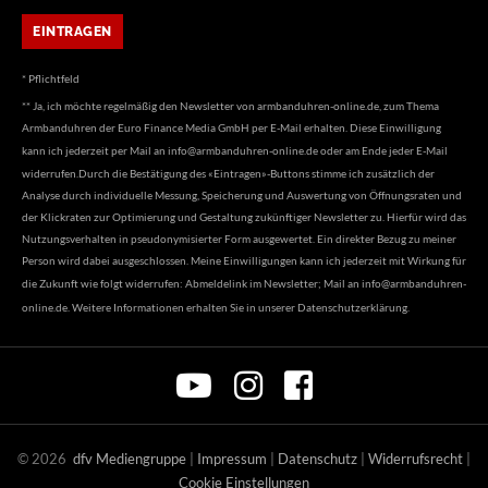
* Pflichtfeld
** Ja, ich möchte regelmäßig den Newsletter von armbanduhren-online.de, zum Thema
Armbanduhren der Euro Finance Media GmbH per E-Mail erhalten. Diese Einwilligung
kann ich jederzeit per Mail an
info@armbanduhren-online.de
oder am Ende jeder E-Mail
widerrufen.Durch die Bestätigung des «Eintragen»-Buttons stimme ich zusätzlich der
Analyse durch individuelle Messung, Speicherung und Auswertung von Öffnungsraten und
der Klickraten zur Optimierung und Gestaltung zukünftiger Newsletter zu. Hierfür wird das
Nutzungsverhalten in pseudonymisierter Form ausgewertet. Ein direkter Bezug zu meiner
Person wird dabei ausgeschlossen. Meine Einwilligungen kann ich jederzeit mit Wirkung für
die Zukunft wie folgt widerrufen: Abmeldelink im Newsletter; Mail an
info@armbanduhren-
online.de
. Weitere Informationen erhalten Sie in unserer
Datenschutzerklärung
.
©
2026
dfv Mediengruppe
|
Impressum
|
Datenschutz
|
Widerrufsrecht
|
Cookie Einstellungen