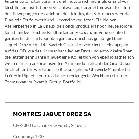
Figurenautomaten berühmt und musste sich mehr als einmal vor
kirchlichen Institutionen verantworten, deren Sittenwächter hinter
den Bewegungen des zeichnenden Kindes, des Schreibers oder der
Pianistin Teufelswerk und Hexerei vermuteten. Ein kleiner
Atelierbetrieb in La Chaux-de-Fonds produziert noch heute solche
kunsthandwerklichen Kostbarkeiten – so ganz in Vergessenheit
geraten ist der im Neuenburger Jura durchaus geläufige Name
Jaquet Droz nicht. Die Swatch Group konzentrierte sich dagegen
auf das OEuvre des Uhrmachers Jaquet Droz und entwickelte über
die letzten zehn Jahre hinweg eine Kollektion von ebenso ästhetisch
wie technisch anspruchsvollen Armbanduhren auf der Grundlage
hochfeiner Uhrwerke aus Le Brassus (ehem. Uhrwerk-Manufaktur
Frédéric Piguet, heute exklusive «verlängerte Werkbank» für die
Topmarken im Swatch-Group-Portfolio).
MONTRES JAQUET DROZ SA
CH-2300 La Chaux-de-Fonds, Schweiz
Gründung: 1738