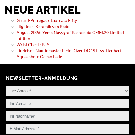
NEUE ARTIKEL
Girard-Perregaux Laureato Fifty
Hightech-Keramik von Rado
August 2026: Yema Navygraf Barracuda CMM.20 Limited
Edition
Wrist Check: BTS
Findeisen Nauticmaster Field Diver DLC S.E. vs. Hanhart
Aquasphere Ocean Fade
NEWSLETTER-ANMELDUNG