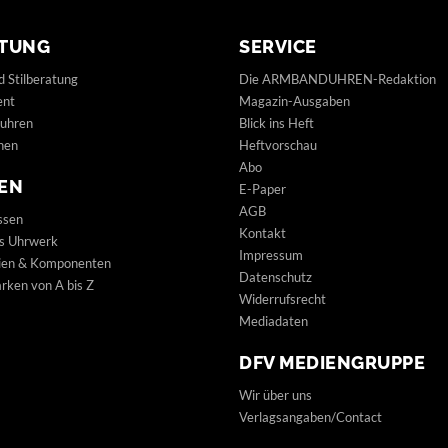
TUNG
SERVICE
d Stilberatung
Die ARMBANDUHREN-Redaktion
ent
Magazin-Ausgaben
uhren
Blick ins Heft
hen
Heftvorschau
Abo
EN
E-Paper
AGB
ssen
Kontakt
s Uhrwerk
Impressum
lien & Komponenten
Datenschutz
ken von A bis Z
Widerrufsrecht
Mediadaten
DFV MEDIENGRUPPE
Wir über uns
Verlagsangaben/Contact