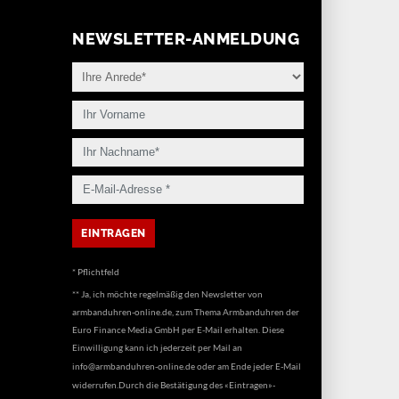
NEWSLETTER-ANMELDUNG
* Pflichtfeld
** Ja, ich möchte regelmäßig den Newsletter von
armbanduhren-online.de, zum Thema Armbanduhren der
Euro Finance Media GmbH per E-Mail erhalten. Diese
Einwilligung kann ich jederzeit per Mail an
info@armbanduhren-online.de
oder am Ende jeder E-Mail
widerrufen.Durch die Bestätigung des «Eintragen»-