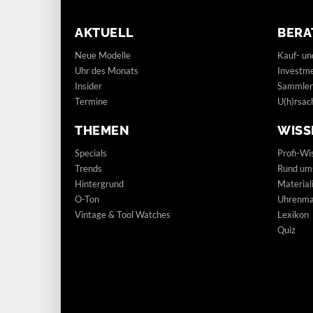
AKTUELL
BERA
Neue Modelle
Kauf- un
Uhr des Monats
Investm
Insider
Sammler
Termine
U(h)rsac
THEMEN
WISS
Specials
Profi-Wi
Trends
Rund um
Hintergrund
Materia
O-Ton
Uhrenmar
Vintage & Tool Watches
Lexikon
Quiz