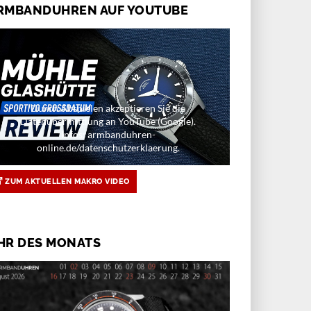
RMBANDUHREN AUF YOUTUBE
Durch Abspielen akzeptieren Sie die
Datenübermittlung an YouTube (Google).
Infos: armbanduhren-
online.de/datenschutzerklaerung.
ZUM AKTUELLEN MAKRO VIDEO
HR DES MONATS