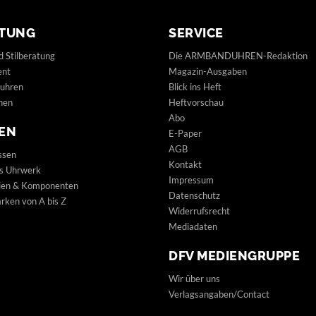
TUNG
SERVICE
d Stilberatung
Die ARMBANDUHREN-Redaktion
ent
Magazin-Ausgaben
uhren
Blick ins Heft
hen
Heftvorschau
Abo
EN
E-Paper
AGB
ssen
Kontakt
s Uhrwerk
Impressum
lien & Komponenten
Datenschutz
ken von A bis Z
Widerrufsrecht
Mediadaten
DFV MEDIENGRUPPE
Wir über uns
Verlagsangaben/Contact