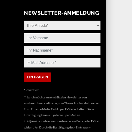
NEWSLETTER-ANMELDUNG
* Pflichtfeld
** Ja, ich möchte regelmäßig den Newsletter von
armbanduhren-online.de, zum Thema Armbanduhren der
Euro Finance Media GmbH per E-Mail erhalten. Diese
Einwilligung kann ich jederzeit per Mail an
info@armbanduhren-online.de
oder am Ende jeder E-Mail
widerrufen.Durch die Bestätigung des «Eintragen»-