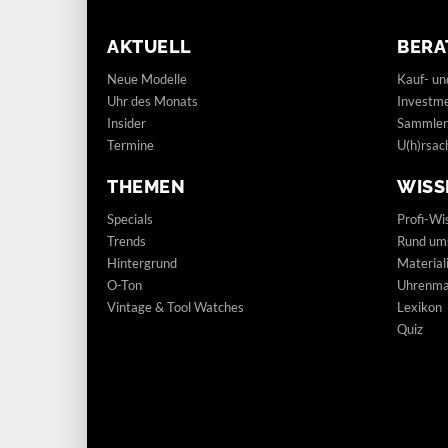
AKTUELL
BERA
Neue Modelle
Kauf- un
Uhr des Monats
Investm
Insider
Sammler
Termine
U(h)rsac
THEMEN
WISS
Specials
Profi-Wi
Trends
Rund um
Hintergrund
Materia
O-Ton
Uhrenmar
Vintage & Tool Watches
Lexikon
Quiz