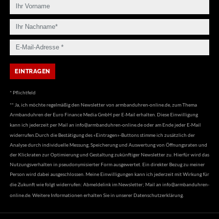
* Pflichtfeld
** Ja, ich möchte regelmäßig den Newsletter von armbanduhren-online.de, zum Thema
Armbanduhren der Euro Finance Media GmbH per E-Mail erhalten. Diese Einwilligung
kann ich jederzeit per Mail an
info@armbanduhren-online.de
oder am Ende jeder E-Mail
widerrufen.Durch die Bestätigung des «Eintragen»-Buttons stimme ich zusätzlich der
Analyse durch individuelle Messung, Speicherung und Auswertung von Öffnungsraten und
der Klickraten zur Optimierung und Gestaltung zukünftiger Newsletter zu. Hierfür wird das
Nutzungsverhalten in pseudonymisierter Form ausgewertet. Ein direkter Bezug zu meiner
Person wird dabei ausgeschlossen. Meine Einwilligungen kann ich jederzeit mit Wirkung für
die Zukunft wie folgt widerrufen: Abmeldelink im Newsletter; Mail an
info@armbanduhren-
online.de
. Weitere Informationen erhalten Sie in unserer
Datenschutzerklärung
.