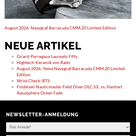
August 2026: Navygraf Barracuda CMM.20 Limited Edition
NEUE ARTIKEL
Girard-Perregaux Laureato Fifty
Hightech-Keramik von Rado
August 2026: Yema Navygraf Barracuda CMM.20 Limited
Edition
Wrist Check: BTS
Findeisen Nauticmaster Field Diver DLC S.E. vs. Hanhart
Aquasphere Ocean Fade
NEWSLETTER-ANMELDUNG