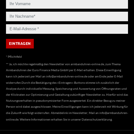
* Pflichtfeld
** Ja, ich möchte regelmäßig den Newsletter von armbanduhren-online.de, zum Thema
Armbanduhren der Euro Finance Media GmbH per E-Mail erhalten. Diese Einwilligung
kann ich jederzeit per Mail an
info@armbanduhren-online.de
oder am Ende jeder E-Mail
widerrufen.Durch die Bestätigung des «Eintragen»-Buttons stimme ich zusätzlich der
Analyse durch individuelle Messung, Speicherung und Auswertung von Öffnungsraten und
der Klickraten zur Optimierung und Gestaltung zukünftiger Newsletter zu. Hierfür wird das
Nutzungsverhalten in pseudonymisierter Form ausgewertet. Ein direkter Bezug zu meiner
Person wird dabei ausgeschlossen. Meine Einwilligungen kann ich jederzeit mit Wirkung für
die Zukunft wie folgt widerrufen: Abmeldelink im Newsletter; Mail an
info@armbanduhren-
online.de
. Weitere Informationen erhalten Sie in unserer
Datenschutzerklärung
.