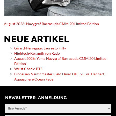
August 2026: Navygraf Barracuda CMM.20 Limited Edition
NEUE ARTIKEL
Girard-Perregaux Laureato Fifty
Hightech-Keramik von Rado
August 2026: Yema Navygraf Barracuda CMM.20 Limited
Edition
Wrist Check: BTS
Findeisen Nauticmaster Field Diver DLC S.E. vs. Hanhart
Aquasphere Ocean Fade
NEWSLETTER-ANMELDUNG