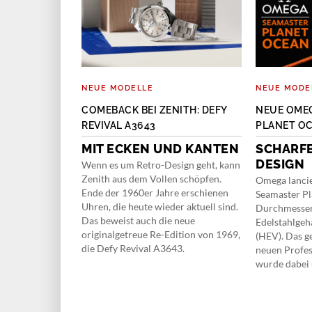
NEUE MODELLE
NEUE MODE
OKHOFF BIG
COMEBACK BEI ZENITH: DEFY
NEUE OME
REVIVAL A3643
PLANET OC
EARL
MIT ECKEN UND KANTEN
SCHARF
DESIGN
e Manufaktur
Wenn es um Retro-Design geht, kann
 Modelle mit
Zenith aus dem Vollen schöpfen.
Omega lancie
 mit der Big
Ende der 1960er Jahre erschienen
Seamaster P
frohe
Uhren, die heute wieder aktuell sind.
Durchmesser
Das beweist auch die neue
Edelstahlgeh
originalgetreue Re-Edition von 1969,
(HEV). Das g
die Defy Revival A3643.
neuen Profes
wurde dabei 