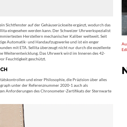
ein Sichtfenster auf der Gehäuserückseite ergänzt, wodurch das
llita eingesehen werden kann. Der Schweizer Uhrwerkspezialist
ommiertesten Herstellern mechanischer Kaliber weltweit. Seit
rtige Automatik- und Handaufzugswerke und ist ein enger
Au
unden mit ETA. Sellita überzeugt nicht nur durch die exzellente
Ed
che Weiterentwicklung. Das Uhrwerk wird im Inneren des 42-
or Feuchtigkeit geschützt.
ICH
tskontrollen und einer Philosophie, die Präzision über alles
onograph unter der Referenznummer 2020-1 auch als
ngen Anforderungen des Chronometer-Zertifikats der Sternwarte