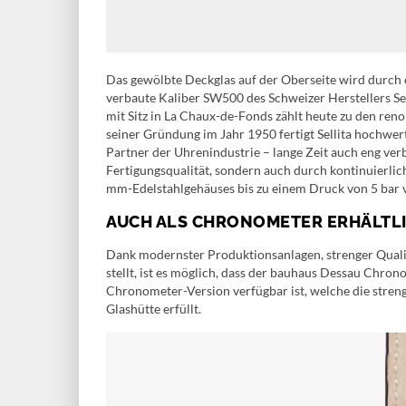
Das gewölbte Deckglas auf der Oberseite wird durch 
verbaute Kaliber SW500 des Schweizer Herstellers Se
mit Sitz in La Chaux-de-Fonds zählt heute zu den ren
seiner Gründung im Jahr 1950 fertigt Sellita hochwe
Partner der Uhrenindustrie – lange Zeit auch eng verb
Fertigungsqualität, sondern auch durch kontinuierli
mm-Edelstahlgehäuses bis zu einem Druck von 5 bar v
AUCH ALS CHRONOMETER ERHÄLTL
Dank modernster Produktionsanlagen, strenger Qualitä
stellt, ist es möglich, dass der bauhaus Dessau Chr
Chronometer-Version verfügbar ist, welche die stre
Glashütte erfüllt.