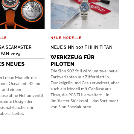
LLE
NEUE MODELLE
NEU
GA SEAMASTER
NEUE SINN 903 TI II IN TITAN
TAG
EAN 2025
CH
WERKZEUG FÜR
SIG
ES NEUES
PILOTEN
FE
Die Sinn 903 St II wird um zwei neue
Farbvarianten mit Zifferblatt in
rt neue Modelle der
Der 
Dunkelgrün und Grau erweitert, aber
lanet Ocean mit 42 mm
Chr
auch ein Modell mit Gehäuse aus
 und einem
Coll
Titan, die 903 Ti II erweitert – in
äuse ohne Heliumventil
Chr
limitierter Stückzahl – das Sortiment
esamte Design der
Sich
von Sinn Spezialuhren.
sional-Taucheruhr
Wemp
überarbeitet.
Edit