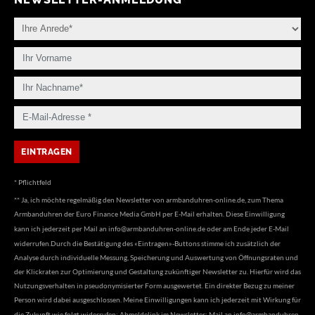
* Pflichtfeld
** Ja, ich möchte regelmäßig den Newsletter von armbanduhren-online.de, zum Thema
Armbanduhren der Euro Finance Media GmbH per E-Mail erhalten. Diese Einwilligung
kann ich jederzeit per Mail an
info@armbanduhren-online.de
oder am Ende jeder E-Mail
widerrufen.Durch die Bestätigung des «Eintragen»-Buttons stimme ich zusätzlich der
Analyse durch individuelle Messung, Speicherung und Auswertung von Öffnungsraten und
der Klickraten zur Optimierung und Gestaltung zukünftiger Newsletter zu. Hierfür wird das
Nutzungsverhalten in pseudonymisierter Form ausgewertet. Ein direkter Bezug zu meiner
Person wird dabei ausgeschlossen. Meine Einwilligungen kann ich jederzeit mit Wirkung für
die Zukunft wie folgt widerrufen: Abmeldelink im Newsletter; Mail an
info@armbanduhren-