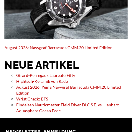
August 2026: Navygraf Barracuda CMM.20 Limited Edition
NEUE ARTIKEL
Girard-Perregaux Laureato Fifty
Hightech-Keramik von Rado
August 2026: Yema Navygraf Barracuda CMM.20 Limited
Edition
Wrist Check: BTS
Findeisen Nauticmaster Field Diver DLC S.E. vs. Hanhart
Aquasphere Ocean Fade
NEWSLETTER-ANMELDUNG