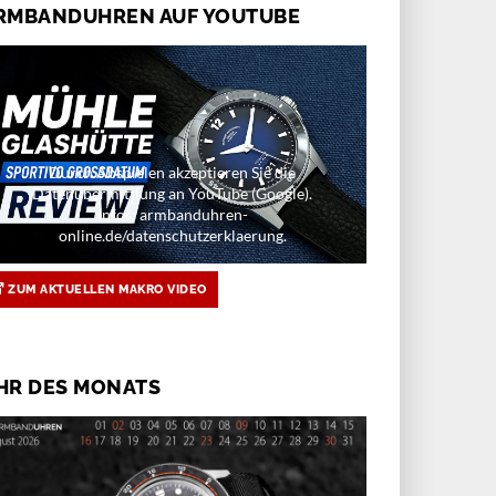
RMBANDUHREN AUF YOUTUBE
Durch Abspielen akzeptieren Sie die
Datenübermittlung an YouTube (Google).
Infos: armbanduhren-
online.de/datenschutzerklaerung.
ZUM AKTUELLEN MAKRO VIDEO
HR DES MONATS