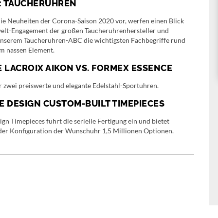
L: TAUCHERUHREN
die Neuheiten der Corona-Saison 2020 vor, werfen einen Blick
elt-Engagement der großen Taucheruhrenhersteller und
 unserem Taucheruhren-ABC die wichtigsten Fachbegriffe rund
im nassen Element.
 LACROIX AIKON VS. FORMEX ESSENCE
r zwei preiswerte und elegante Edelstahl-Sportuhren.
 DESIGN CUSTOM-BUILT TIMEPIECES
gn Timepieces führt die serielle Fertigung ein und bietet
der Konfiguration der Wunschuhr 1,5 Millionen Optionen.