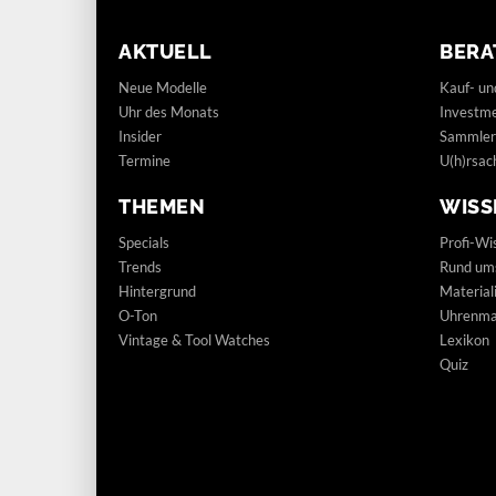
AKTUELL
BERA
Neue Modelle
Kauf- un
Uhr des Monats
Investm
Insider
Sammler
Termine
U(h)rsac
THEMEN
WISS
Specials
Profi-Wi
Trends
Rund um
Hintergrund
Materia
O-Ton
Uhrenmar
Vintage & Tool Watches
Lexikon
Quiz