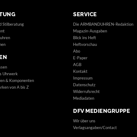
TUNG
SERVICE
d Stilberatung
Die ARMBANDUHREN-Redaktion
ent
Magazin-Ausgaben
uhren
Blick ins Heft
hen
Heftvorschau
Abo
EN
E-Paper
AGB
ssen
Kontakt
s Uhrwerk
Impressum
lien & Komponenten
Datenschutz
ken von A bis Z
Widerrufsrecht
Mediadaten
DFV MEDIENGRUPPE
Wir über uns
Verlagsangaben/Contact