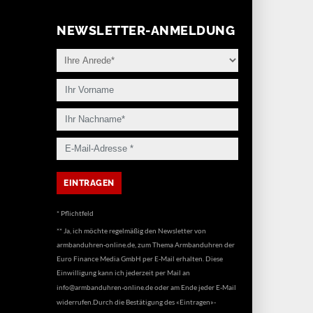
NEWSLETTER-ANMELDUNG
* Pflichtfeld
** Ja, ich möchte regelmäßig den Newsletter von
armbanduhren-online.de, zum Thema Armbanduhren der
Euro Finance Media GmbH per E-Mail erhalten. Diese
Einwilligung kann ich jederzeit per Mail an
info@armbanduhren-online.de
oder am Ende jeder E-Mail
widerrufen.Durch die Bestätigung des «Eintragen»-