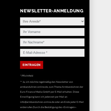
NEWSLETTER-ANMELDUNG
* Pflichtfeld
** Ja, ich möchte regelmäßig den Newsletter von
armbanduhren-online.de, zum Thema Armbanduhren der
Euro Finance Media GmbH per E-Mail erhalten. Diese
Einwilligung kann ich jederzeit per Mail an
info@armbanduhren-online.de
oder am Ende jeder E-Mail
widerrufen.Durch die Bestätigung des «Eintragen»-