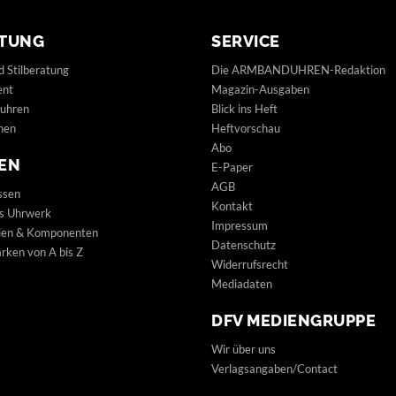
TUNG
SERVICE
d Stilberatung
Die ARMBANDUHREN-Redaktion
ent
Magazin-Ausgaben
uhren
Blick ins Heft
hen
Heftvorschau
Abo
EN
E-Paper
AGB
ssen
Kontakt
s Uhrwerk
Impressum
lien & Komponenten
Datenschutz
ken von A bis Z
Widerrufsrecht
Mediadaten
DFV MEDIENGRUPPE
Wir über uns
Verlagsangaben/Contact