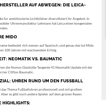
ERSTELLER AUF ABWEGEN: DIE LEICA-
e für ambitionierte Lichtbildner diversifiziert ihr Angebot. In
wälder Uhrenmanufaktur Lehmann hat Leica einen kongenialen
unden.
RE MIDO
ame bedeutet «Ich messe» auf Spanisch, und genau das tut Mido
chen 100 Jahren mit wachsendem Erfolg.
IT: NEOMATIK VS. BAUMATIC
chen die Nomos Glashütte Tangente 41 Neomatik Update mit der
cier Clifton Baumatic.
ZIAL: UHREN RUND UM DEN FUSSBALL
lt das Thema Fußballuhren professionell und mit großem
Aber es gibt noch andere Spieler auf dem grünen Rasen.
 HIGHLIGHTS: