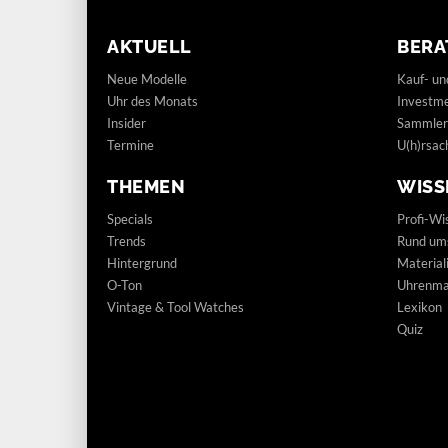
AKTUELL
BERA
Neue Modelle
Kauf- un
Uhr des Monats
Investm
Insider
Sammler
Termine
U(h)rsac
THEMEN
WISS
Specials
Profi-Wi
Trends
Rund um
Hintergrund
Materia
O-Ton
Uhrenmar
Vintage & Tool Watches
Lexikon
Quiz