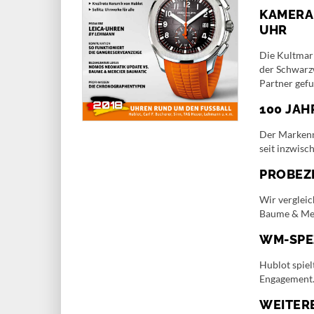
KAMERAH
UHR
Die Kultmark
der Schwarz
Partner gef
100 JAH
Der Markenn
seit inzwis
PROBEZE
Wir verglei
Baume & Mer
WM-SPE
Hublot spie
Engagement. 
WEITERE