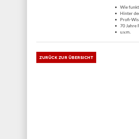
Wie funkt
Hinter den
Profi-Wis
70 Jahre 
u.v.m.
ZURÜCK ZUR ÜBERSICHT