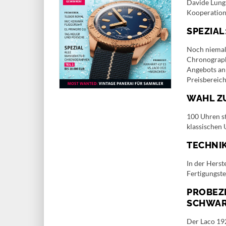
Davide Lung
Kooperation
SPEZIA
Noch niemal
Chronograph
Angebots an 
Preisbereich
WAHL ZU
100 Uhren st
klassischen 
TECHNI
In der Herst
Fertigungst
PROBEZE
SCHWA
Der Laco 19