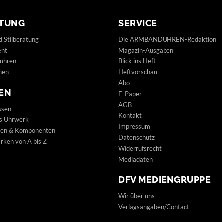
TUNG
SERVICE
d Stilberatung
Die ARMBANDUHREN-Redaktion
ent
Magazin-Ausgaben
uhren
Blick ins Heft
hen
Heftvorschau
Abo
EN
E-Paper
AGB
ssen
Kontakt
s Uhrwerk
Impressum
lien & Komponenten
Datenschutz
ken von A bis Z
Widerrufsrecht
Mediadaten
DFV MEDIENGRUPPE
Wir über uns
Verlagsangaben/Contact