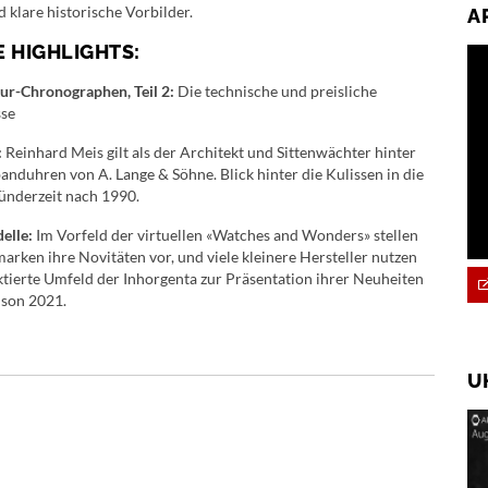
d klare historische Vorbilder.
A
 HIGHLIGHTS:
r-Chronographen, Teil 2:
Die technische und preisliche
sse
:
Reinhard Meis gilt als der Architekt und Sittenwächter hinter
nduhren von A. Lange & Söhne. Blick hinter die Kulissen in die
ünderzeit nach 1990.
elle:
Im Vorfeld der virtuellen «Watches and Wonders» stellen
arken ihre Novitäten vor, und viele kleinere Hersteller nutzen
ktierte Umfeld der Inhorgenta zur Präsentation ihrer Neuheiten
aison 2021.
U