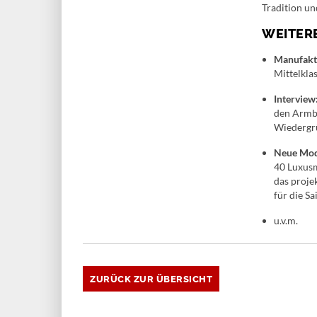
Tradition un
WEITERE
Manufaktu
Mittelkla
Interview
den Armba
Wiedergr
Neue Mod
40 Luxusm
das proje
für die S
u.v.m.
ZURÜCK ZUR ÜBERSICHT