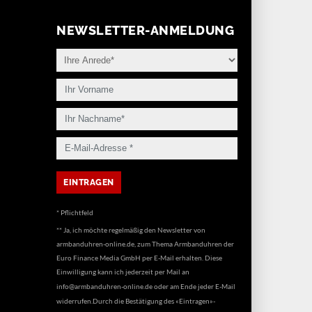
NEWSLETTER-ANMELDUNG
* Pflichtfeld
** Ja, ich möchte regelmäßig den Newsletter von
armbanduhren-online.de, zum Thema Armbanduhren der
Euro Finance Media GmbH per E-Mail erhalten. Diese
Einwilligung kann ich jederzeit per Mail an
info@armbanduhren-online.de
oder am Ende jeder E-Mail
widerrufen.Durch die Bestätigung des «Eintragen»-