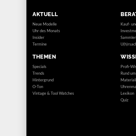
AKTUELL
BERA
Neue Modelle
Kauf- un
Uhr des Monats
Investm
Insider
Sammler
Termine
U(h)rsac
THEMEN
WISS
Specials
Profi-Wi
Trends
Rund um
Hintergrund
Materia
O-Ton
Uhrenmar
Vintage & Tool Watches
Lexikon
Quiz