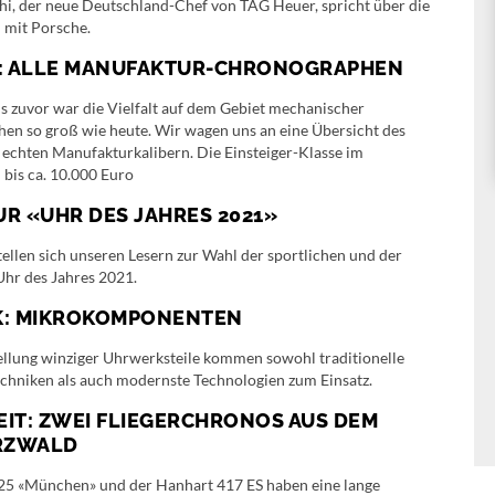
hi, der neue Deutschland-Chef von TAG Heuer, spricht über die
 mit Porsche.
L: ALLE MANUFAKTUR-CHRONOGRAPHEN
s zuvor war die Vielfalt auf dem Gebiet mechanischer
en so groß wie heute. Wir wagen uns an eine Übersicht des
echten Manufakturkalibern. Die Einsteiger-Klasse im
 bis ca. 10.000 Euro
R «UHR DES JAHRES 2021»
ellen sich unseren Lesern zur Wahl der sportlichen und der
Uhr des Jahres 2021.
K: MIKROKOMPONENTEN
ellung winziger Uhrwerksteile kommen sowohl traditionelle
echniken als auch modernste Technologien zum Einsatz.
IT: ZWEI FLIEGERCHRONOS AUS DEM
RZWALD
25 «München» und der Hanhart 417 ES haben eine lange