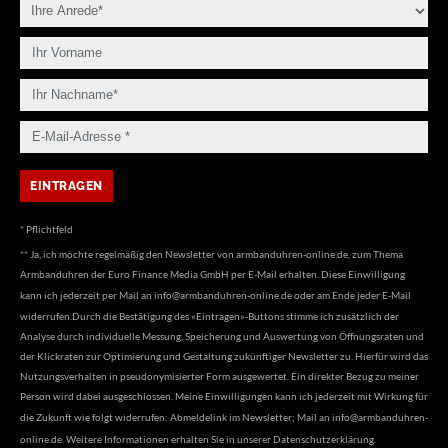
* Pflichtfeld
** Ja, ich möchte regelmäßig den Newsletter von armbanduhren-online.de, zum Thema
Armbanduhren der Euro Finance Media GmbH per E-Mail erhalten. Diese Einwilligung
kann ich jederzeit per Mail an
info@armbanduhren-online.de
oder am Ende jeder E-Mail
widerrufen.Durch die Bestätigung des «Eintragen»-Buttons stimme ich zusätzlich der
Analyse durch individuelle Messung, Speicherung und Auswertung von Öffnungsraten und
der Klickraten zur Optimierung und Gestaltung zukünftiger Newsletter zu. Hierfür wird das
Nutzungsverhalten in pseudonymisierter Form ausgewertet. Ein direkter Bezug zu meiner
Person wird dabei ausgeschlossen. Meine Einwilligungen kann ich jederzeit mit Wirkung für
die Zukunft wie folgt widerrufen: Abmeldelink im Newsletter; Mail an
info@armbanduhren-
online.de
. Weitere Informationen erhalten Sie in unserer
Datenschutzerklärung
.