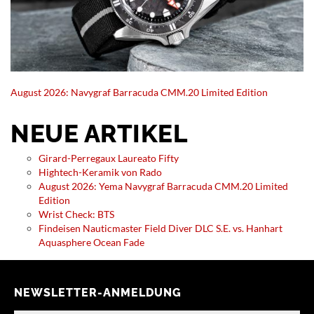
August 2026: Navygraf Barracuda CMM.20 Limited Edition
NEUE ARTIKEL
Girard-Perregaux Laureato Fifty
Hightech-Keramik von Rado
August 2026: Yema Navygraf Barracuda CMM.20 Limited
Edition
Wrist Check: BTS
Findeisen Nauticmaster Field Diver DLC S.E. vs. Hanhart
Aquasphere Ocean Fade
NEWSLETTER-ANMELDUNG