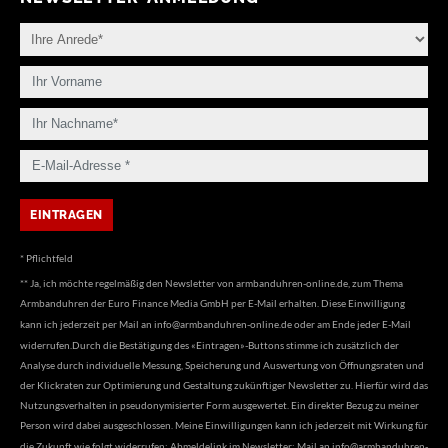
* Pflichtfeld
** Ja, ich möchte regelmäßig den Newsletter von armbanduhren-online.de, zum Thema
Armbanduhren der Euro Finance Media GmbH per E-Mail erhalten. Diese Einwilligung
kann ich jederzeit per Mail an
info@armbanduhren-online.de
oder am Ende jeder E-Mail
widerrufen.Durch die Bestätigung des «Eintragen»-Buttons stimme ich zusätzlich der
Analyse durch individuelle Messung, Speicherung und Auswertung von Öffnungsraten und
der Klickraten zur Optimierung und Gestaltung zukünftiger Newsletter zu. Hierfür wird das
Nutzungsverhalten in pseudonymisierter Form ausgewertet. Ein direkter Bezug zu meiner
Person wird dabei ausgeschlossen. Meine Einwilligungen kann ich jederzeit mit Wirkung für
die Zukunft wie folgt widerrufen: Abmeldelink im Newsletter; Mail an
info@armbanduhren-