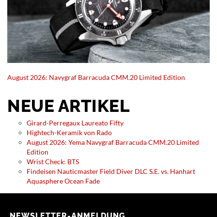
August 2026: Navygraf Barracuda CMM.20 Limited Edition
NEUE ARTIKEL
Girard-Perregaux Laureato Fifty
Hightech-Keramik von Rado
August 2026: Yema Navygraf Barracuda CMM.20 Limited
Edition
Wrist Check: BTS
Findeisen Nauticmaster Field Diver DLC S.E. vs. Hanhart
Aquasphere Ocean Fade
NEWSLETTER-ANMELDUNG