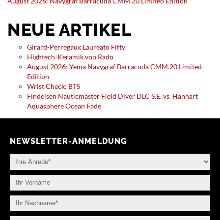
August 2026: Navygraf Barracuda CMM.20 Limited Edition
NEUE ARTIKEL
Girard-Perregaux Laureato Fifty
Hightech-Keramik von Rado
August 2026: Yema Navygraf Barracuda CMM.20 Limited
Edition
Wrist Check: BTS
Findeisen Nauticmaster Field Diver DLC S.E. vs. Hanhart
Aquasphere Ocean Fade
NEWSLETTER-ANMELDUNG