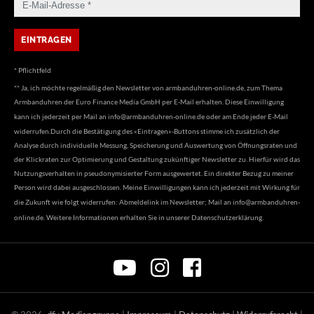
* Pflichtfeld
** Ja, ich möchte regelmäßig den Newsletter von armbanduhren-online.de, zum Thema
Armbanduhren der Euro Finance Media GmbH per E-Mail erhalten. Diese Einwilligung
kann ich jederzeit per Mail an
info@armbanduhren-online.de
oder am Ende jeder E-Mail
widerrufen.Durch die Bestätigung des «Eintragen»-Buttons stimme ich zusätzlich der
Analyse durch individuelle Messung, Speicherung und Auswertung von Öffnungsraten und
der Klickraten zur Optimierung und Gestaltung zukünftiger Newsletter zu. Hierfür wird das
Nutzungsverhalten in pseudonymisierter Form ausgewertet. Ein direkter Bezug zu meiner
Person wird dabei ausgeschlossen. Meine Einwilligungen kann ich jederzeit mit Wirkung für
die Zukunft wie folgt widerrufen: Abmeldelink im Newsletter; Mail an
info@armbanduhren-
online.de
. Weitere Informationen erhalten Sie in unserer
Datenschutzerklärung
.